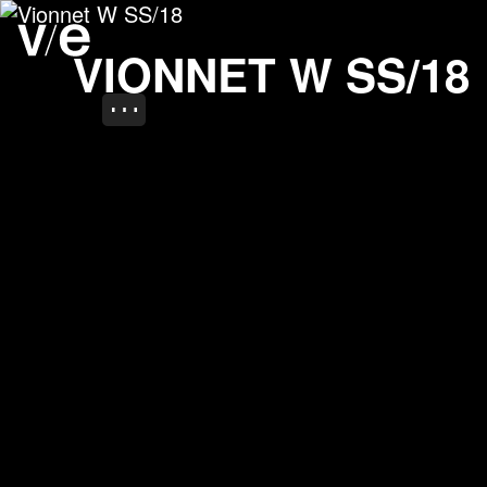
Vionnet W SS/18
Project images
VIONNET W SS/18