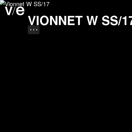
Vionnet W SS/17
Project images
VIONNET W SS/1