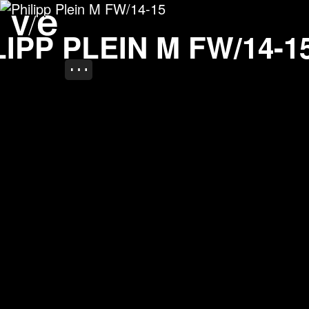
Philipp Plein M FW/14-15
Project images
LIPP PLEIN M FW/14-1