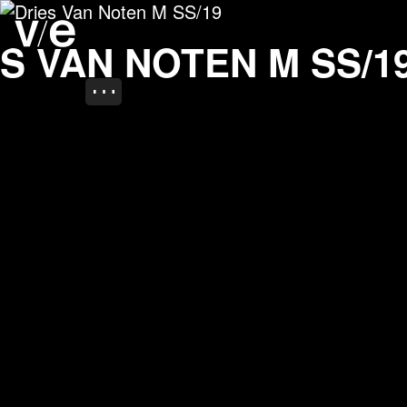
Dries Van Noten M SS/1
Project images
ES VAN NOTEN M SS/1