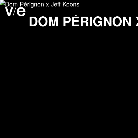
Dom Pérignon x Jeff Koo
Project images
DOM PÉRIGNON 